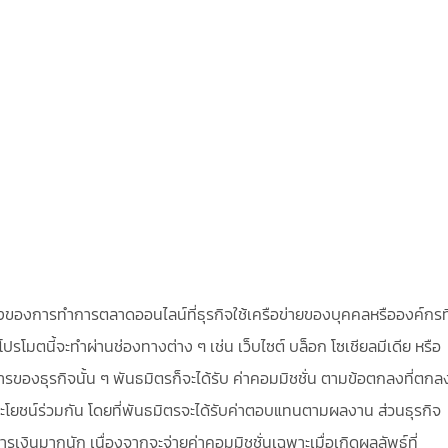
องการทำการตลาดออนไลน์ที่ธุรกิจใช้เครือข่ายของบุคคลหรือองค์กรที
ปรโมตนี้จะทำผ่านช่องทางต่าง ๆ เช่น เว็บไซต์ บล็อก โซเชียลมีเดีย หรือ
การของธุรกิจนั้น ๆ พันธมิตรก็จะได้รับ ค่าคอมมิชชั่น ตามข้อตกลงที่ตกล
ระโยชน์ร่วมกัน โดยที่พันธมิตรจะได้รับค่าตอบแทนตามผลงาน ส่วนธุรกิจ
งินมากนัก เนื่องจากจะจ่ายค่าคอมมิชชั่นเฉพาะเมื่อเกิดผลลัพธ์ที่